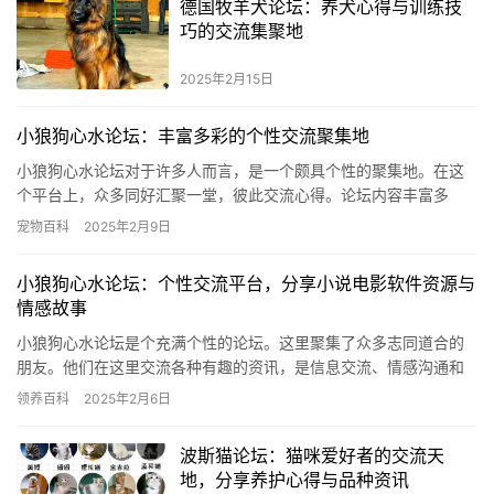
德国牧羊犬论坛：养犬心得与训练技
巧的交流集聚地
2025年2月15日
小狼狗心水论坛：丰富多彩的个性交流聚集地
小狼狗心水论坛对于许多人而言，是一个颇具个性的聚集地。在这
个平台上，众多同好汇聚一堂，彼此交流心得。论坛内容丰富多
彩，涵盖了众多独特主题。这里洋溢着活力与热情，是一个理想的
宠物百科
2025年2月9日
交流场所…
小狼狗心水论坛：个性交流平台，分享小说电影软件资源与
情感故事
小狼狗心水论坛是个充满个性的论坛。这里聚集了众多志同道合的
朋友。他们在这里交流各种有趣的资讯，是信息交流、情感沟通和
分享独特观点的场所。 论坛上，众多人乐于分享他们的宝贵资料。
领养百科
2025年2月6日
诸如…
波斯猫论坛：猫咪爱好者的交流天
地，分享养护心得与品种资讯