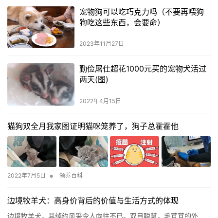
宠物狗可以吃巧克力吗（不要再喂狗
狗吃这些东西，会要命）
2023年11月27日
勤俭屠仕超花1000元买的宠物犬活过
两天(图)
2022年4月15日
猫狗双全月我家图证明猫咪笼养了，狗子总霍霍他
•
2022年7月5日
领养百科
边境牧羊犬：高身价背后的价值与生活方式的体现
边境牧羊犬，其绰约风采令人向往不已。双目聪慧，毛茸茸的外