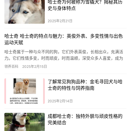
哈士奇为何被称为雪橇犬？揭秘其历
史与身体特点
2025年2月21日
哈士奇 哈士奇的特点与魅力：英俊外表、多变性情与出色
运动天赋
哈士奇属于一种与众不同的狗，它们外表英俊，长相出众，充满活
力。它们性情多变，时而顽皮，时而温顺，深受众多人喜爱，成为
许多人钟爱的宠物。 哈士奇的外表与狼相似，颇具英姿。体型适
领养百科
2025年2月15日
中，肌…
了解常见狗狗品种：金毛寻回犬与哈
士奇的特性与饲养指南
2025年2月14日
成都哈士奇：独特外貌与顽皮性格的
完美结合