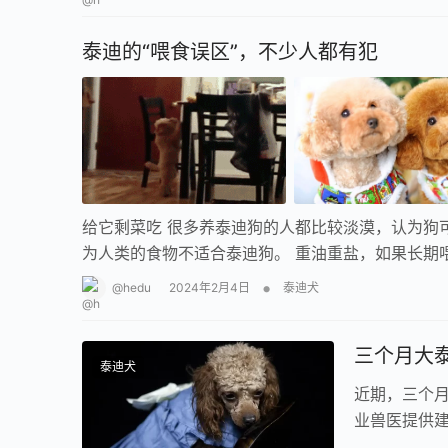
泰迪的“喂食误区”，不少人都有犯
给它剩菜吃 很多养泰迪狗的人都比较淡漠，认为狗
为人类的食物不适合泰迪狗。 重油重盐，如果长期
•
@hedu
2024年2月4日
泰迪犬
三个月大
泰迪犬
近期，三个
业兽医提供
迪幼犬可以