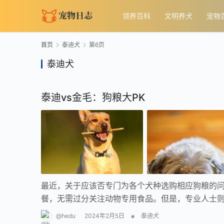
领养百科
文明养犬
宠物
首页
泰迪犬
第6页
泰迪犬
泰迪vs金毛：狗粮大PK
最近，关于应该否专门为各个犬种选购相应狗粮的
餐，无需过分关注动物专用食品。但是，专业人士
•
@hedu
2024年2月5日
泰迪犬