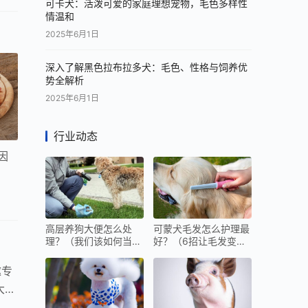
可卡犬：活泼可爱的家庭理想宠物，毛色多样性
情温和
2025年6月1日
深入了解黑色拉布拉多犬：毛色、性格与饲养优
势全解析
2025年6月1日
行业动态
因
高层养狗大便怎么处
可蒙犬毛发怎么护理最
理？（我们该如何当好
好？（6招让毛发变的
“铲屎官”）
光泽又顺滑）
邀专
大泰