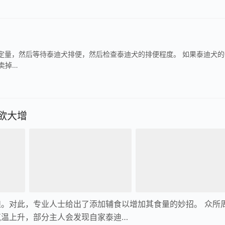
一定量，然后等待泰迪犬排便，然后检查泰迪犬的排便程度。 如果泰迪犬的
卖掉…
欲大增
。对此，专业人士给出了添加辅食以增加其食量的妙招。 众所
气温上升，部分主人会发现自家泰迪…