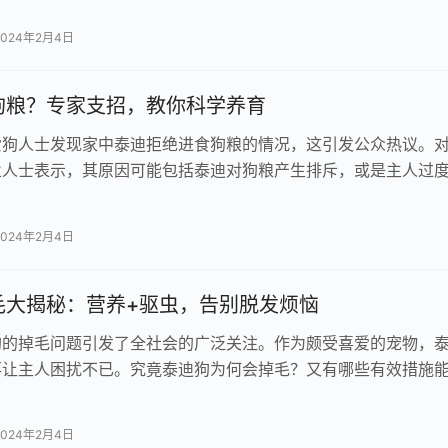
2024年2月4日
狗粮？专家支招，教你科学养育
爱狗人士发现家中泰迪拒绝进食狗粮的情况，这引发公众热议。
业人士表示，其原因可能包括泰迪对狗粮产生排斥，或是主人过
类食品。为了帮助各位更好地了解应…
2024年2月4日
毛大揭秘：营养+驱虫，告别脱发烦恼
狗的掉毛问题引发了全社会的广泛关注。作为颇受喜爱的宠物，
落让主人困扰不已。究竟泰迪狗为何会掉毛？又有哪些有效措施
？ 许多原因可能导致贵宾犬出…
2024年2月4日