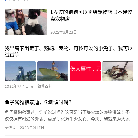
1.养过的狗狗可以卖给宠物店吗不建议
卖宠物店
2022年6月23日
我早离家出走了、鹦鹉、宠物、可怜可爱的小兔子、我可以
试试等
•
2022年7月1日
领养百科
鱼子酱狗粮泰迪，你听说过吗？
鱼子酱狗粮泰迪，你听说过吗？这可是当下最火爆的宠物潮流！不
仅仅拥有可爱的外表，更是萌化万千少女心。今天，我就来为大家
揭开这个神秘的“泰迪”世界。 让我们来了解一下鱼子酱狗粮泰迪的
泰迪犬
2023年9月7日
背…