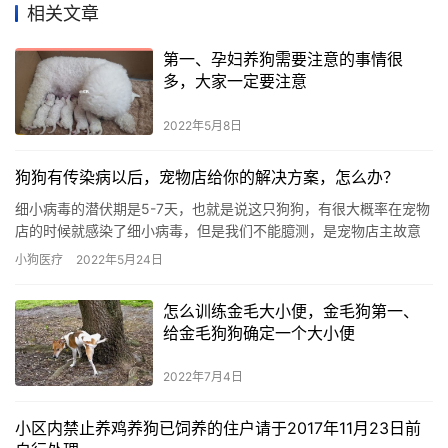
相关文章
第一、孕妇养狗需要注意的事情很
多，大家一定要注意
2022年5月8日
狗狗有传染病以后，宠物店给你的解决方案，怎么办？
细小病毒的潜伏期是5-7天，也就是说这只狗狗，有很大概率在宠物
店的时候就感染了细小病毒，但是我们不能臆测，是宠物店主故意
卖给你一只病狗，因为在疾病的潜伏期，他们确实也不知道，一般
小狗医疗
2022年5月24日
卖病狗这种事，是一些没固定场所的卖狗人做的事。主人在买回来
狗狗5天后，发现狗狗有了传染病，是怎么和卖狗的沟通的，宠物店
怎么训练金毛大小便，金毛狗第一、
给你的意见是让你自己治疗？狗狗生病了和卖狗的打招呼以后，马
给金毛狗狗确定一个大小便
上去宠物医院做化验，确诊是什么病。
2022年7月4日
小区内禁止养鸡养狗已饲养的住户请于2017年11月23日前