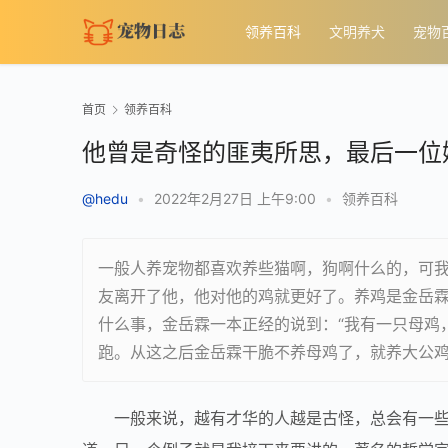
领养百科
文明养犬
宠物
首页
领养百科
他曾是奇怪的匪夷所思，最后一位
@hedu
•
2022年2月27日 上午9:00
•
领养百科
一般人养宠物都喜欢养些猫啊，狗啊什么的，可
友离开了他，他对他的鸡就更好了。养鸡是金岳霖
什么事，金岳霖一本正经的说到：“我有一只母鸡
跑。从这之后金岳霖干脆不养母鸡了，就养大公
一般来说，越有才华的人越是古怪，总会有一