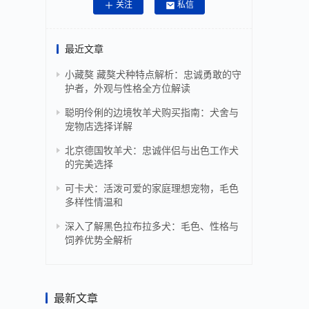
关注
私信
最近文章
小藏獒 藏獒犬种特点解析：忠诚勇敢的守
护者，外观与性格全方位解读
聪明伶俐的边境牧羊犬购买指南：犬舍与
宠物店选择详解
北京德国牧羊犬：忠诚伴侣与出色工作犬
的完美选择
可卡犬：活泼可爱的家庭理想宠物，毛色
多样性情温和
深入了解黑色拉布拉多犬：毛色、性格与
饲养优势全解析
最新文章