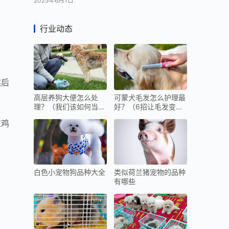
2025年6月1日
行业动态
然后
高层养狗大便怎么处
可蒙犬毛发怎么护理最
理？（我们该如何当好
好？（6招让毛发变的
“铲屎官”）
光泽又顺滑）
在鸡
白色小宠物狗品种大全
类似荷兰猪宠物的品种
有哪些