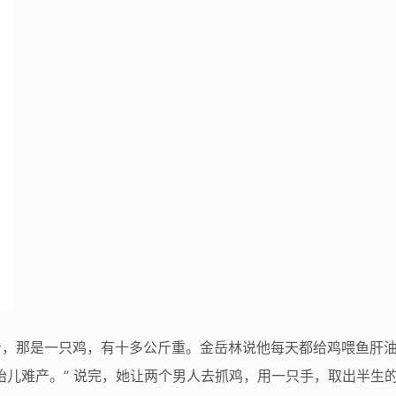
看，那是一只鸡，有十多公斤重。金岳林说他每天都给鸡喂鱼肝
胎儿难产。” 说完，她让两个男人去抓鸡，用一只手，取出半生