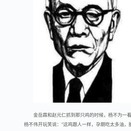
金岳霖和赵元仁抓到那只鸡的时候，杨不为一
杨不伟开玩笑说：“这鸡跟人一样，孕期吃太多油，