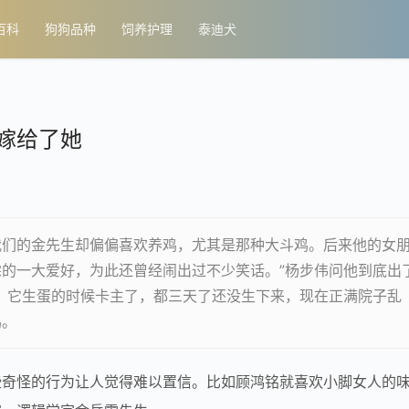
百科
狗狗品种
饲养护理
泰迪犬
嫁给了她
我们的金先生却偏偏喜欢养鸡，尤其是那种大斗鸡。后来他的女
的一大爱好，为此还曾经闹出过不少笑话。”杨步伟问他到底出
，它生蛋的时候卡主了，都三天了还没生下来，现在正满院子乱
鸡。
些奇怪的行为让人觉得难以置信。比如顾鸿铭就喜欢小脚女人的