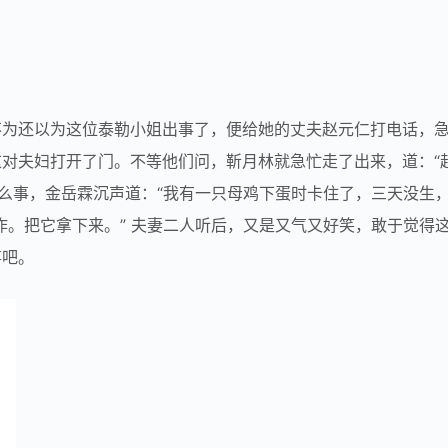
不为还以为这位泰勒小姐出事了，便给她的丈夫赵元仁打电话，
对夫妇打开了门。不等他们问，靳月林就急忙走了出来，道：“
什么事，金岳霖沉声道：“我有一只母鸡下蛋时卡住了，三天没生
作。把它拿下来。” 夫妻二人听后，又是又气又好笑，敢于觉得
事吧。