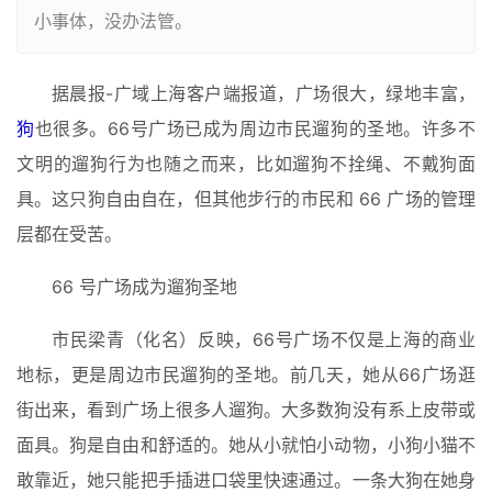
小事体，没办法管。
据晨报-广域上海客户端报道，广场很大，绿地丰富，
狗
也很多。66号广场已成为周边市民遛狗的圣地。许多不
文明的遛狗行为也随之而来，比如遛狗不拴绳、不戴狗面
具。这只狗自由自在，但其他步行的市民和 66 广场的管理
层都在受苦。
66 号广场成为遛狗圣地
市民梁青（化名）反映，66号广场不仅是上海的商业
地标，更是周边市民遛狗的圣地。前几天，她从66广场逛
街出来，看到广场上很多人遛狗。大多数狗没有系上皮带或
面具。狗是自由和舒适的。她从小就怕小动物，小狗小猫不
敢靠近，她只能把手插进口袋里快速通过。一条大狗在她身