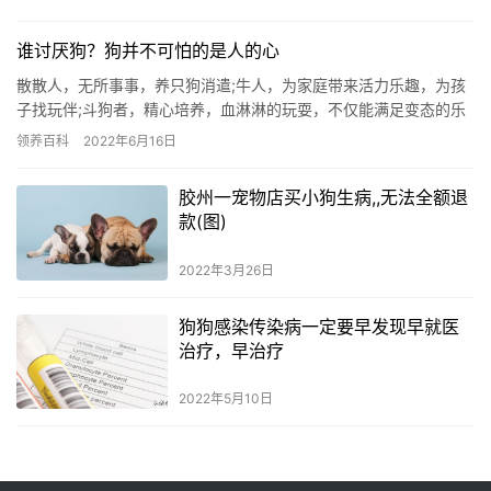
谁讨厌狗？狗并不可怕的是人的心
散散人，无所事事，养只狗消遣;牛人，为家庭带来活力乐趣，为孩
子找玩伴;斗狗者，精心培养，血淋淋的玩耍，不仅能满足变态的乐
趣，还能与狗狗交朋友;遛狗者身体不好，每天由狗领导进行强制锻
领养百科
2022年6月16日
炼，增强体质。谁会养狗?小编你说，是不是养狗都是人，我想问一
下虐待狗，残忍暴虐的狗屠杀者都是拍视频的人吗?养狗是不道德的
胶州一宠物店买小狗生病,,无法全额退
吗?为什么有些人会牵着他们的狗?如果一个人恨狗，我只能说我是
款(图)
人，不是野兽。
2022年3月26日
狗狗感染传染病一定要早发现早就医
治疗，早治疗
2022年5月10日