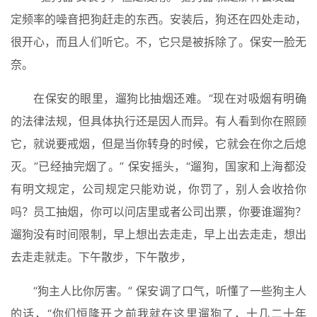
定频率的噪音把狗赶走的东西。安装后，狗还在四处走动，
很开心，而且人们听它。不，它只是被拆除了。保安一脸无
奈。
在保安的眼里，遛狗比抽烟还难。“现在对吸烟有明确
的法律法规，但具体执行还是因人而异。有人看到你在照顾
它，就说要戒烟，但是当你转身的时候，它就会在你之后熄
灭。”已经抽完烟了。” 保安摇头，“遛狗，国家和上海都没
有明文规定，公司规定只能劝说，你罚了，别人会收拾你
吗？员工抽烟，你可以问店里或者公司出票，你要谁遛狗？
遛狗没有时间限制，早上想出去走走，早上出去走走，想出
去走走就走。下午散步，下午散步，
“狗主人比你厉害。” 保安调了口气，听懂了一些狗主人
的话，“你们恒隆开之前我就在这里遛狗了，十几二十年