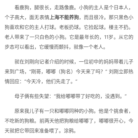
看鹿狗，腿很长，走路像鹿。小狗的主人是个日本人，
个子高大，面无表情
上海不能养狗
，而且很冷。那只黑色小
狗喜欢和它的主人打球。老板扔球。它捡起球。楼主不扔。
老人带来了一只白色的小狗。它是最年长的，11岁。从它的
步态可以看出，它缓慢而颤抖，就像一个老人。
就在刘刚向记者介绍的时候，一位初中的妈妈带着儿子
来到广场，“刚哥，嘟嘟（狗名）今天来了吗？” 刘刚立即热
情回应：“今天冷，他们先走了。”
母子俩有些失望：“我给嘟嘟带了好吃的，没遇到。”
原来我儿子有一只和嘟嘟同种的小狗。他是个挑食者，
不吃新的狗粮。前两天他把狗粮给嘟嘟了，嘟嘟很开心，今
天就把它带回来准备喂了。涂鸦。