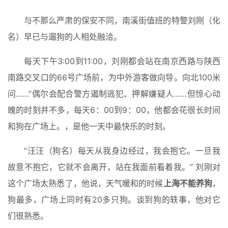
与不那么严肃的保安不同，南溪街值班的特警刘刚（化
名）早已与遛狗的人相处融洽。
每天下午3:00到11:00，刘刚都会站在南京西路与陕西
南路交叉口的66号广场前，为中外游客做向导。向北100米
问……”偶尔会配合警方遏制逃犯、押解嫌疑人……但惊心动
魄的时刻并不多，每天6：00到9：00，他都会花很长时间
和狗在广场上。，是他一天中最快乐的时刻。
“汪汪（狗名）每天从我身边经过，我会抱它。一旦我
故意不抱它，它就不会离开，站在我面前看着我。” 刘刚对
这个广场太熟悉了，他说，天气暖和的时候
上海不能养狗
，
狗最多，广场上同时有20多只狗。谈到狗的轶事，他对它
们很熟悉。