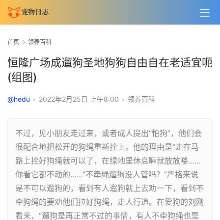
首页
领养百科
恒隆广场成遛狗圣地狗狗自由自在老适宜呃
(组图)
@hedu
•
2022年2月25日 上午8:00
•
领养百科
不过，见小朋友走过来，或者成人提出“怕狗”，他们会
很配合地把松开的狗绳重新拴上。他的理由是“走在马
路上拴好狗绳就可以了，在绿地里休息嘛就放放喽……
你看它都不动的……”不牵绳遛狗没人管吗？“严格来说
是不可以遛狗的，看到有人遛狗就上去劝一下，看到不
牵狗绳的要劝他们拉好狗绳，走人行道。在爱狗的刘刚
看来，“遛狗是再正常不过的事情，有人不牵狗绳也是