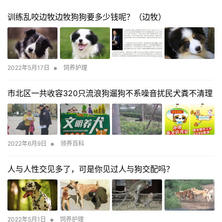
训练乱咬边牧边牧狗狗要多少钱呢？（边牧）
•
2022年5月17日
饲养护理
市北区一共收容320只流浪狗遛狗不系噪音扰民犬粪不清理
•
2022年6月9日
领养百科
人与人性交见多了，可是你见过人与狗交配吗？
•
2022年5月1日
饲养护理