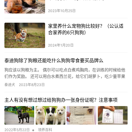
2023年10月25日
家里养什么宠物狗比较好？（公认适
合家养的6只狗狗）
2024年1月20日
泰迪狗除了狗粮还能吃什么狗狗零食要买品牌么
狗应该以狗粮为主。 偶尔可以吃点白煮鸡胸肉，在训练的时候给他
们作为奖励。 还可以用白水煮西兰花，给它们胡萝卜，吃少量苹果
作为水果。 但有几种食物是狗狗绝对不能吃的：巧克力，会导致
泰迪犬
2023年8月23日
狗…
主人有没有想过想过给狗狗办一张身份证呢？注意事项
•
2022年5月22日
领养百科