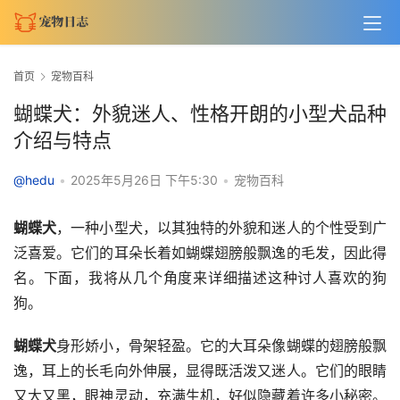
首页
宠物百科
蝴蝶犬：外貌迷人、性格开朗的小型犬品种
介绍与特点
@hedu
•
2025年5月26日 下午5:30
•
宠物百科
蝴蝶犬
，一种小型犬，以其独特的外貌和迷人的个性受到广
泛喜爱。它们的耳朵长着如蝴蝶翅膀般飘逸的毛发，因此得
名。下面，我将从几个角度来详细描述这种讨人喜欢的狗
狗。
蝴蝶犬
身形娇小，骨架轻盈。它的大耳朵像蝴蝶的翅膀般飘
逸，耳上的长毛向外伸展，显得既活泼又迷人。它们的眼睛
又大又黑，眼神灵动，充满生机，好似隐藏着许多小秘密。