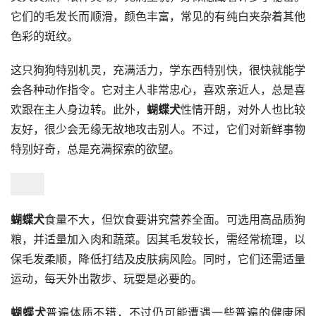
它们的毛发长而顺滑，颜色丰富，常见的有纯白夹杂着其他
色彩的斑纹。
这只狗狗特别机灵，充满活力，学东西特别快，很快就能学
会各种动作指令。它对主人非常忠心，喜欢亲近人，总是喜
欢跟在主人身边转。此外，
蝴蝶犬
性情开朗，对外人也比较
友好，很少会无缘无故地攻击别人。不过，它们对新鲜事物
特别好奇，总是充满探索的欲望。
蝴蝶犬
食量不大，但饮食要讲究营养全面。可选用高品质狗
粮，并适量加入肉和蔬菜。因其毛发较长，需经常梳理，以
保毛发柔顺，降低打结及皮肤病风险。同时，它们还需适量
运动，每天外出散步、玩耍是必要的。
蝴蝶犬
普遍体质不错，不过仍可能遭遇一些普遍的健康困