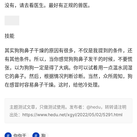
你的狗喝足够的水吗？鼻子干燥可能是脱水的迹象。如果你
的狗有足够的水喝，但他不喝，你应该带他去看兽医。
很多时候，不必担心鼻子干燥。但慢性鼻子干燥或皲裂可能
是更严重问题的征兆。在这些情况下，您的兽医可以检查症
状并确定您的狗鼻子干燥的原因。
注意：如果狗鼻子干燥腹泻，并且不吃东西（但醒着）
狗鼻
子病
，则拉力为巧克力棕色，先发臭；然后是白色的、布满
血丝的、黏糊糊的。这是最可怕的细小病毒。通常会导致死
亡。如果早发现，它会被保存。通常通过注射血清治疗。
如果伴随的高烧持续存在，你就会失去理智，倒退，咬人。
有很多狗瘟疫。这是一种传染病，很可能会死亡。治疗效果
不佳，可能会导致脑损伤。疫苗也是最好的。
因此，一旦您的狗的鼻子干燥，请通过肛门测量温度。如果