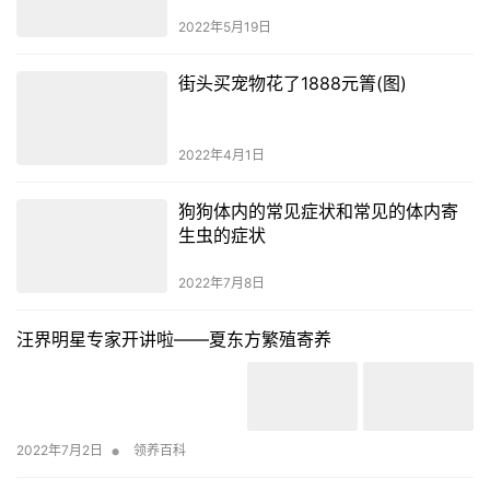
张，以为狗狗一定是得了大病。你可以试着用一点温水润湿
它的鼻子。然后，根据情况判断诊断。当然，众所周知，狗
在感冒时容易鼻子干燥。这时，给他冷处理。
主题测试文章，只做测试使用。发布者：@hedu，转转请注明
出处：
https://www.hedu.net/xgyl/2022/05/02/5291.html
你你干
狗
赞
(0)
生成海报
0