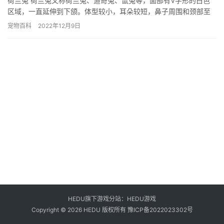
荷兰兔 荷兰兔又称荷兰兔、道奇兔、鼠兔等，面部有V字形的白色
区域，一直延伸到下颌。体型较小，耳朵较短，鼻子周围和颈部至
前足呈白色，其余部分有黑色、蓝色、巧克力色、灰色、黄色、龟
宠物百科
2022年12月9日
绿色…
HEDU旗下游戏分站：
HEDU游戏
Copyright © 2026 HEDU 版权所有
豫ICP备2022023302号